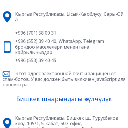
Кыргыз Республикасы, Ысык-Көл облусу, Сары-Ой
а.
+996 (701) 58 00 31
+996 (552) 39 40 40
,
WhatsApp
,
Telegram
брондоо маселелери менен гана
кайрылыңыздар
+996 (553) 39 40 45
Этот адрес электронной почты защищен от
спам-ботов. У вас должен быть включен JavaScript для
просмотра.
Бишкек шаарындагы өкүлчүлүк
Кыргыз Республикасы, Бишкек ш., Турусбеков
көчөсү, 109/1, 5-кабат, 507-офис,