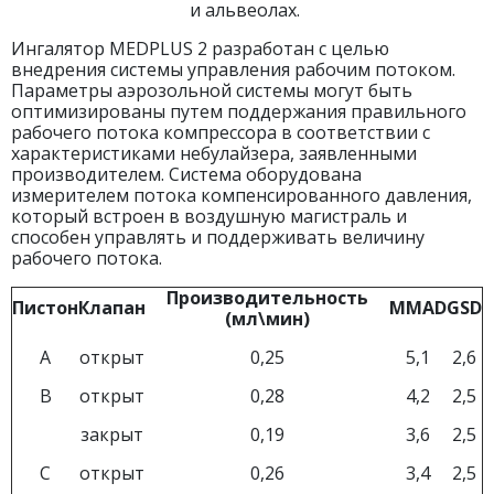
и альвеолах.
Ингалятор MEDPLUS 2 разработан с целью
внедрения системы управления рабочим потоком.
Параметры аэрозольной системы могут быть
оптимизированы путем поддержания правильного
рабочего потока компрессора в соответствии с
характеристиками небулайзера, заявленными
производителем. Система оборудована
измерителем потока компенсированного давления,
который встроен в воздушную магистраль и
способен управлять и поддерживать величину
рабочего потока.
Производительность
Пистон
Клапан
MMAD
GSD
(мл\мин)
A
открыт
0,25
5,1
2,6
B
открыт
0,28
4,2
2,5
закрыт
0,19
3,6
2,5
C
открыт
0,26
3,4
2,5