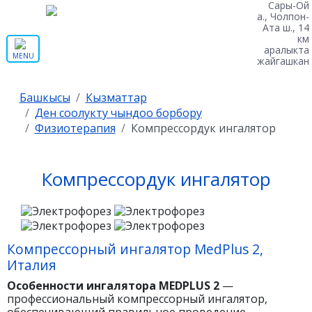
Сары-Ой
а., Чолпон-
Ата ш., 14
км
аралыкта
MENU
жайгашкан
Башкысы
Кызматтар
Ден соолукту чындоо борбору
Физиотерапия
Компрессордук ингалятор
Компрессордук ингалятор
Компрессорный ингалятор MedPlus 2,
Италия
Особенности ингалятора MEDPLUS 2
—
профессиональный компрессорный ингалятор,
обеспечивающий правильное проведение