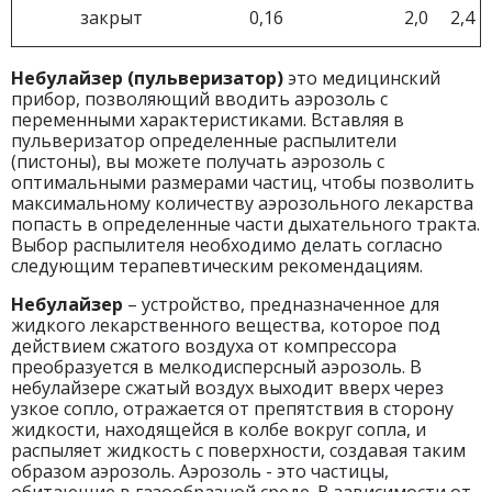
закрыт
0,16
2,0
2,4
Небулайзер (пульверизатор)
это медицинский
прибор, позволяющий вводить аэрозоль с
переменными характеристиками. Вставляя в
пульверизатор определенные распылители
(пистоны), вы можете получать аэрозоль с
оптимальными размерами частиц, чтобы позволить
максимальному количеству аэрозольного лекарства
попасть в определенные части дыхательного тракта.
Выбор распылителя необходимо делать согласно
следующим терапевтическим рекомендациям.
Небулайзер
– устройство, предназначенное для
жидкого лекарственного вещества, которое под
действием сжатого воздуха от компрессора
преобразуется в мелкодисперсный аэрозоль. В
небулайзере сжатый воздух выходит вверх через
узкое сопло, отражается от препятствия в сторону
жидкости, находящейся в колбе вокруг сопла, и
распыляет жидкость с поверхности, создавая таким
образом аэрозоль. Аэрозоль - это частицы,
обитающие в газообразной среде. В зависимости от