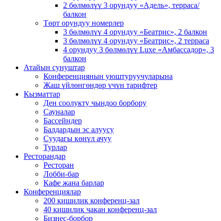
2 бөлмөлүү 3 орундуу «Адель», терраса/
балкон
Төрт орундуу номерлер
3 бөлмөлүү 4 орундуу «Беатрис», 2 балкон
3 бөлмөлүү 4 орундуу «Беатрис», 2 терраса
4 орундуу 3 бөлмөлүү Luxe «Амбассадор», 3
балкон
Атайын сунуштар
Конференциянын уюштуруучуларына
Жаш үйлөнгөндөр үчүн тарифтер
Кызматтар
Ден соолукту чындоо борбору
Сауналар
Бассейндер
Балдардын эс алуусу
Суудагы көнүл ачуу
Турлар
Ресторандар
Ресторан
Лобби-бар
Кафе жана барлар
Конференциялар
200 кишилик конференц-зал
40 кишилик чакан конференц-зал
Бизнес-борбор