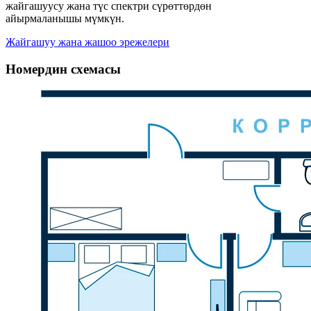
жайгашуусу жана түс спектри сүрөттөрдөн
айырмаланышы мүмкүн.
Жайгашуу жана жашоо эрежелери
Номердин схемасы