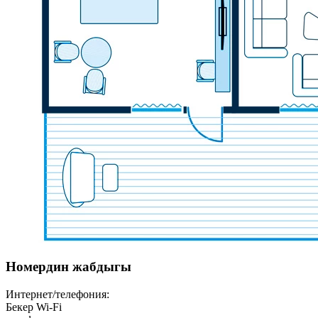
Номердин жабдыгы
Интернет/телефония:
Бекер Wi-Fi