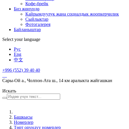
Кофе-брейк
Биз жөнүндө
Кайрымдуулук жана социалдык жоопкерчилик
Сыйлыктар
Фотогалерея
Байланыштар
Select your language
Рус
Eng
中文
+996 (552)
39 40 40
Сары-Ой а., Чолпон-Ата ш., 14 км аралыкта жайгашкан
Искать
Башкысы
Номерлер
Төрт орундуу номерлер