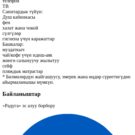
телефон
ТВ
Санитардык түйүн:
Душ кабинкасы
фен
халат жана чокой
сүлгүлөр
гигиена үчүн каражаттар
Башкалар:
муздаткыч
чай/кофе үчүн идиш-аяк
жөнгө салынуучу жылытуу
сейф
пляждык матрастар
* Бөлмөлөрдүн жайгашуусу, эмерек жана өңдөр сүрөттөгүдөн
айырмаланышы мүмкүн.
Байланыштар
«Радуга» эс алуу борбору