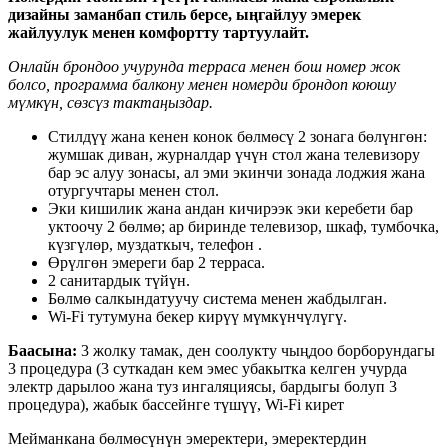
дизайны заманбап стиль берсе, ыңгайлуу эмерек
жайлуулук менен комфортту тартуулайт.
Онлайн брондоо учурунда терраса менен бош номер жок
болсо, программа балкону менен номерди брондоп коюшу
мүмкүн, сөзсүз тактаңыздар.
Стилдүү жана кенен конок бөлмөсү 2 зонага бөлүнгөн:
жумшак диван, журналдар үчүн стол жана телевизору
бар эс алуу зонасы, ал эми экинчи зонада лоджия жана
отургучтары менен стол.
Эки кишилик жана андан кичирээк эки керебети бар
уктоочу 2 бөлмө; ар биринде телевизор, шкаф, тумбочка,
күзгүлөр, муздаткыч, телефон .
Өрүлгөн эмереги бар 2 терраса.
2 санитардык түйүн.
Бөлмө салкындатуучу система менен жабдылган.
Wi-Fi тутумуна бекер кирүү мүмкүнчүлүгү.
Баасына:
3 жолку тамак, ден соолукту чыңдоо борборундагы
3 процедура (3 суткадан кем эмес убакытка келген учурда
электр дарылоо жана туз ингаляциясы, бардыгы болуп 3
процедура), жабык бассейнге түшүү, Wi-Fi кирет
Мейманкана бөлмөсүнүн эмеректери, эмеректердин