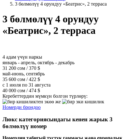
3 бөлмөлүү 4 орундуу «Беатрис», 2 терраса
3 бөлмөлүү 4 орундуу
«Беатрис», 2 терраса
4 адам үчүн наркы
январь - апрель, октябрь - декабрь
31 200 сом / 370 $
май-июнь, сентябрь
35 600 сом / 422 $
с 1 июля по 31 августа
40 000 сом / 474 $
Керебеттердин мүмкүн болгон түрлөрү:
же
Номерди брондоо
Люкс категориясындагы кенен жарык 3
бөлмөлүү номер
Номердин табигый түстүк гаммасы жана европалык