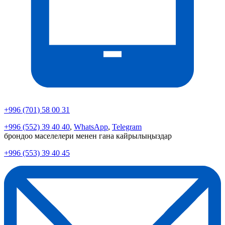
+996 (701) 58 00 31
+996 (552) 39 40 40
,
WhatsApp
,
Telegram
брондоо маселелери менен гана кайрылыңыздар
+996 (553) 39 40 45