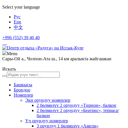
Select your language
Рус
Eng
中文
+996 (552)
39 40 40
Menu
Сары-Ой а., Чолпон-Ата ш., 14 км аралыкта жайгашкан
Искать
Башкысы
Брондоо
Номерлер
Эки орундуу номерлер
2 бөлмөлүү 2 орундуу «Тирион», балкон
2 бөлмөлүү 2 орундуу «Беатрис», терраса/
балкон
Үч орундуу номерлер
3 орундуу 1 бөлмөлүү «Амели»