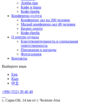
Лобби-бар
Кафе и бары
Кофе-брейк
Конференц-услуги
Конференц зал на 200 человек
Малый конференц-зал 40 человек
Бизнес-центр
Кофе-брейк
О центре отдыха
Благотворительность и социальная
ответственность
Признания и награды
Фотогалерея
Контакты
Выберите язык
Eng
Кыр
中文
+996 (552)
39 40 40
с. Сары-Ой, 14 км от г. Чолпон-Аты