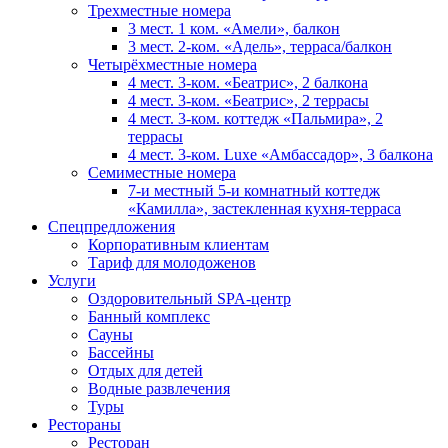
Трехместные номера
3 мест. 1 ком. «Амели», балкон
3 мест. 2-ком. «Адель», терраса/балкон
Четырёхместные номера
4 мест. 3-ком. «Беатрис», 2 балкона
4 мест. 3-ком. «Беатрис», 2 террасы
4 мест. 3-ком. коттедж «Пальмира», 2
террасы
4 мест. 3-ком. Luxe «Амбассадор», 3 балкона
Семиместные номера
7-и местный 5-и комнатный коттедж
«Камилла», застекленная кухня-терраса
Спецпредложения
Корпоративным клиентам
Тариф для молодоженов
Услуги
Оздоровительный SPA-центр
Банный комплекс
Сауны
Бассейны
Отдых для детей
Водные развлечения
Туры
Рестораны
Ресторан