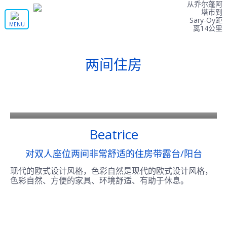
从乔尔蓬阿
塔市到
Sary-Oy距
MENU
离14公里
两间住房
x 2
22 800 索姆 / 270 $
Beatrice
对双人座位两间非常舒适的住房带露台/阳台
现代的欧式设计风格，色彩自然是现代的欧式设计风格，
色彩自然、方便的家具、环境舒适、有助于休息。