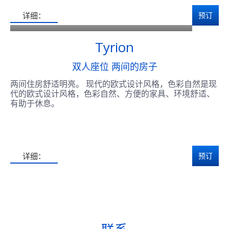
x 2
21 000 索姆 / 249 $
详细：
预订
Tyrion
双人座位 两间的房子
两间住房舒适明亮。 现代的欧式设计风格，色彩自然是现
代的欧式设计风格，色彩自然、方便的家具、环境舒适、
有助于休息。
详细：
预订