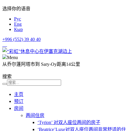
选择你的语音
Рус
Eng
Кыр
+996 (552)
39 40 40
Menu
从乔尔蓬阿塔市到 Sary-Oy距离14公里
搜索
主页
预订
房间
两间住房
‘Tyrion’ 对双人座位两间的房子
‘Beatrice’Luxe对双人座位两间非常舒适的住