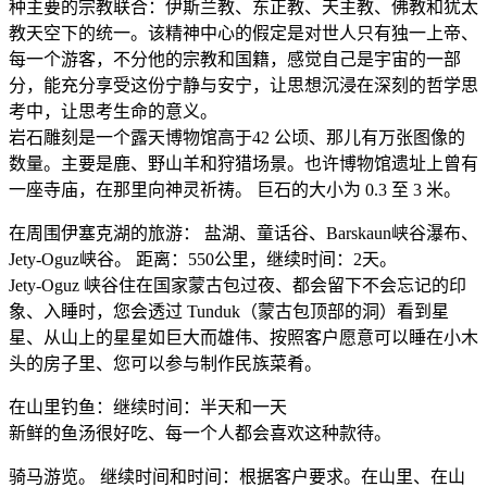
种主要的宗教联合：伊斯兰教、东正教、天主教、佛教和犹太
教天空下的统一。该精神中心的假定是对世人只有独一上帝、
每一个游客，不分他的宗教和国籍，感觉自己是宇宙的一部
分，能充分享受这份宁静与安宁，让思想沉浸在深刻的哲学思
考中，让思考生命的意义。
岩石雕刻是一个露天博物馆高于42 公顷、那儿有万张图像的
数量。主要是鹿、野山羊和狩猎场景。也许博物馆遗址上曾有
一座寺庙，在那里向神灵祈祷。 巨石的大小为 0.3 至 3 米。
在周围伊塞克湖的旅游： 盐湖、童话谷、Barskaun峡谷瀑布、
Jety-Oguz峡谷。 距离：550公里，继续时间：2天。
Jety-Oguz 峡谷住在国家蒙古包过夜、都会留下不会忘记的印
象、入睡时，您会透过 Tunduk（蒙古包顶部的洞）看到星
星、从山上的星星如巨大而雄伟、按照客户愿意可以睡在小木
头的房子里、您可以参与制作民族菜肴。
在山里钓鱼：继续时间：半天和一天
新鲜的鱼汤很好吃、每一个人都会喜欢这种款待。
骑马游览。 继续时间和时间：根据客户要求。在山里、在山