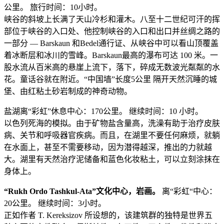
公里。 旅行时间：10小时。
峡谷的斜坡上长满了天山冷杉和灌木。八至十二世纪可汗的挥
部位于峡谷的入口处、他控制峡谷的入口和出口并丝绸之路的
一部分 — Barskaun 和Bedel通行证、从峡谷中可以看山顶覆盖
着冰断层和冰川的雪峰。Barskaun最高的瀑布可达 100 米。一
股水流从百米高的悬崖上流下，落下，碎成无数波光粼粼的水
花。童话谷就在附近。“中国墙”长度5公里 隔开天然沉睡的城
堡、由红粘土砂岩制成的神奇动物。
盐湖离“彩虹”休息中心：170公里。 继续时间：10 小时。
以色列死海的模拟。由于矿物盐含量高，洗澡有助于治疗皮肤
病、关节和呼吸器官疾病。而且，在湖里不要任何麻烦，就躺
在水面上，甚至不需要移动，因为潜得越深，推出的力就越
大。湖里有天然治疗泥储备和蓝色化妆粘土，可以立刻涂抹在
身体上。
“Rukh Ordo Tashkul-Ata”文化中心，岩画。
离“彩虹“中心：
20公里。 继续时间：3小时。
正如作者 T. Kereksizov 所设想的，该建筑群的独特是世界五