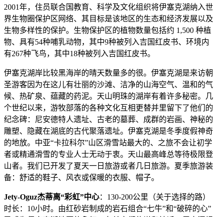
2001年，住员联合国教育、科学及文化组织将伊塞克湖纳入世
界生物圈保护区网络、其目标是该地区的生态和经济发展以及
生物多样性的保护。生物保护区的植物数量包括约 1,500 种植
物、具有54种哺乳动物，其中9种被列入吉国红皮书、环境内
有267种飞鸟，其中18种被列入吉国红皮书。
伊塞克湖岸比较黑海岸的晴天数量多的很。伊塞克湖是来访朝
圣游客因为在这儿有壮丽的沙滩、洁净的山海空气、温和的气
候、热矿泉、蕴藏的药泥。天山明珠的湖岸有着许多秘密。几
个世纪以来，游牧部落的各种文化互相更替并里留下了他们的
纪念碑：尼安德特人遗址、古老的墓葬、成群的岩画、神秘的
雕塑、隐藏在湖底的古代聚落遗址。伊塞克湖是冬季度假神奇
的地放。中亚“卡拉科尔”山区滑雪站最大的、之旅不会让初学
者或精通滑雪的专业人士无动于衷。天山最高峰总等待极限登
山者。我们已开发了夏天一日旅游或者几日旅游。夏季旅游装
备：舒适的鞋子、风衣或保暖的衣服、帽子。
Jety-Oguz杰蒂离“彩虹”中心
：130-200公里（关于选择的路）
时长：10小时。由红砂岩制成的岩石组合“七牛”和“破碎的心”