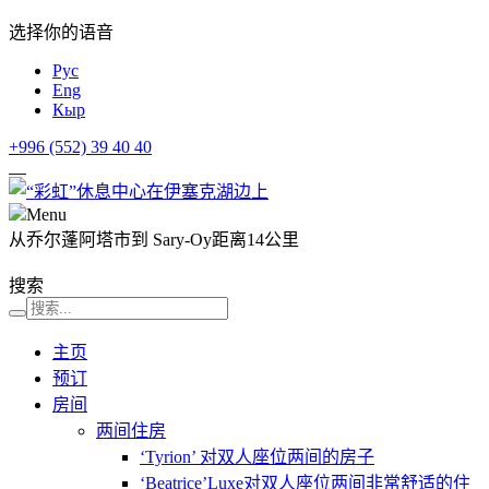
选择你的语音
Рус
Eng
Кыр
+996 (552)
39 40 40
Menu
从乔尔蓬阿塔市到 Sary-Oy距离14公里
搜索
主页
预订
房间
两间住房
‘Tyrion’ 对双人座位两间的房子
‘Beatrice’Luxe对双人座位两间非常舒适的住