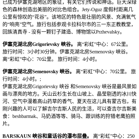
已成为伊塞克湖地区的象征，有关它们传说和神话。巨大深绿
色的森林创造出美丽的对比色组合。Jety-Oguz 度假村距离几
公里有惊叹的“花谷”。该地区的特色是壮丽的风景、充满氧气
的“响亮”空气。旅行包括参观卡拉科尔市的三一东正教教堂，
回族清真寺 - 没有一颗钉子建造、博物馆以Przhevalsky。
伊塞克湖北房Grigorievsky 峡谷。
离“彩虹”中心：67公里。
旅行时间：3小时30分钟。伊塞克湖北房Semenovsky 峡谷。
离“彩虹”中心：70公里。 旅行时间：4小时。
伊塞克湖北房Semenovsky 峡谷。
离“彩虹”中心：70公里。 旅
行时间：4小时。;
伊塞克湖北房Grigorievsky 峡谷 和Semenovsky 峡谷是最风景如
画与漂亮的地方。天山云杉生长在山坡上、晶莹剔透的冰川快
河、空气中漫着高山药草的香气、夏天在这儿具有蒙古包，有
刚兴趣的人可以了解吉尔吉斯人民的生活，可以查吉尔吉斯美
食：beshbarmak、马奶酒等等、骑马、跟训练的狩猎老鹰拍照
片。
BARSKAUN 峡谷和童话谷的瀑布层叠。
离“彩虹”中心：250